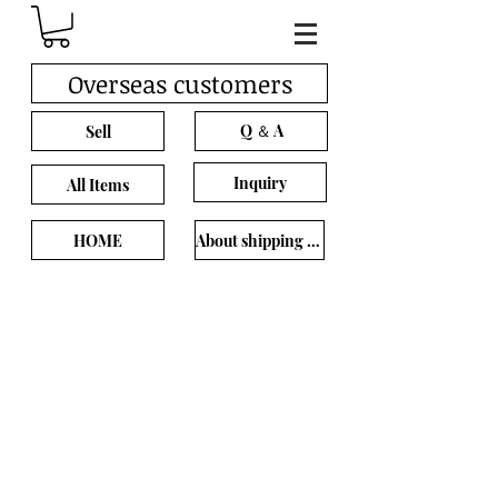
Overseas customers
Q ＆ A
Sell
Inquiry
All Items
HOME
About shipping cost